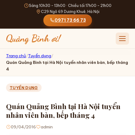
Sáng 10h30 - 13h00 · Chiều tối 17h00 - 21h00
C29 Ngõ 69 Dương Khuê, Hà Nội
0971 73 66 73
Quảng Bình ơi!
Mở me
Trang chủ
/
Tuyển dụng
/
Quán Quảng Bình tại Hà Nội tuyển nhân viên bàn, bếp tháng
TRANG CHỦ
4
GIỚI THIỆU
TUYỂN DỤNG
THỰC ĐƠN
Quán Quảng Bình tại Hà Nội tuyển
ĐỒ UỐNG
nhân viên bàn, bếp tháng 4
ĐẶT SHIP
09/04/2016
admin
TIN TỨC