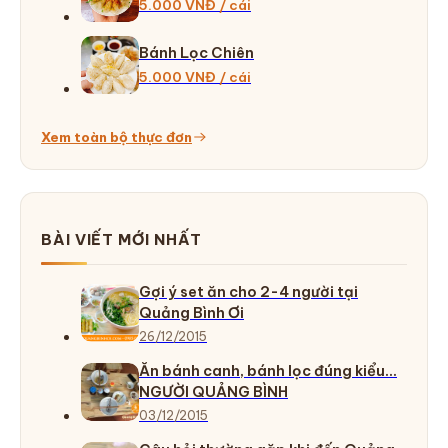
5.000 VNĐ / cái
Bánh Lọc Chiên
5.000 VNĐ / cái
Xem toàn bộ thực đơn
BÀI VIẾT MỚI NHẤT
Gợi ý set ăn cho 2-4 người tại
Quảng Bình Ơi
26/12/2015
Ăn bánh canh, bánh lọc đúng kiểu…
NGƯỜI QUẢNG BÌNH
03/12/2015