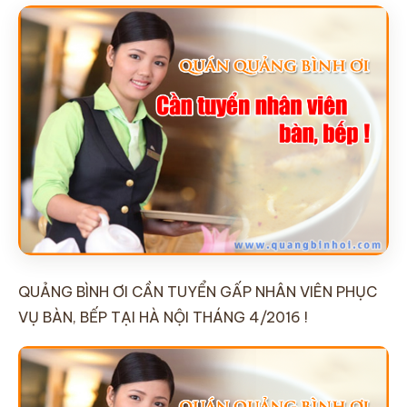
LIÊN HỆ
QUẢNG BÌNH ƠI CẦN TUYỂN GẤP NHÂN VIÊN PHỤC
VỤ BÀN, BẾP TẠI HÀ NỘI THÁNG 4/2016 !