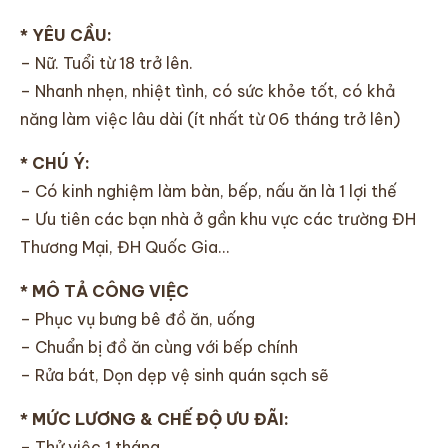
* YÊU CẦU:
– Nữ. Tuổi từ 18 trở lên.
– Nhanh nhẹn, nhiệt tình, có sức khỏe tốt, có khả
năng làm việc lâu dài (ít nhất từ 06 tháng trở lên)
* CHÚ Ý:
– Có kinh nghiệm làm bàn, bếp, nấu ăn là 1 lợi thế
– Ưu tiên các bạn nhà ở gần khu vực các trường ĐH
Thương Mại, ĐH Quốc Gia…
* MÔ TẢ CÔNG VIỆC
– Phục vụ bưng bê đồ ăn, uống
– Chuẩn bị đồ ăn cùng với bếp chính
– Rửa bát, Dọn dẹp vệ sinh quán sạch sẽ
* MỨC LƯƠNG & CHẾ ĐỘ ƯU ĐÃI:
– Thử việc 1 tháng