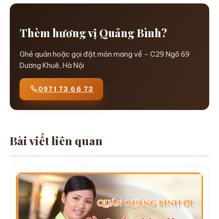
Thèm hương vị Quảng Bình?
Ghé quán hoặc gọi đặt món mang về – C29 Ngõ 69
Dương Khuê, Hà Nội
0971 73 66 73
Bài viết liên quan