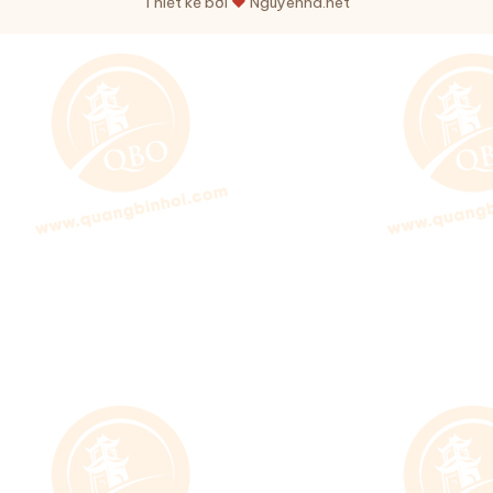
Thiết kế bởi
♥
Nguyenha.net