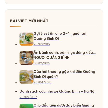
BÀI VIẾT MỚI NHẤT
Gợi ý set ăn cho 2-4 người tại
Quảng Bình Ơi
26/12/2015
Ăn bánh canh, bánh lọc đúng kiểu…
NGƯỜI QUẢNG BÌNH
03/12/2015
Câu hỏi thường gặp khi đến Quảng
Bình Ơi quán?
20/04/2015
Danh sách các nhà xe Quảng Bình – Hà Nội
20/09/2017
Clip đầu tiên dưới đáy biển Quảng