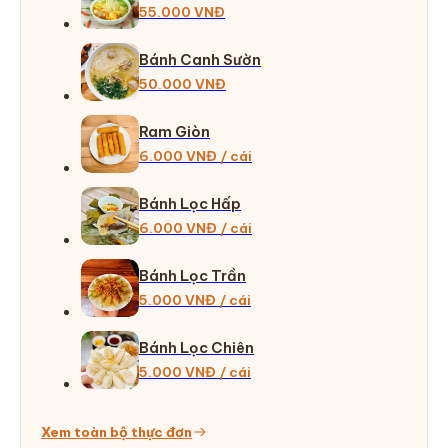
55.000 VNĐ
Bánh Canh Sườn
50.000 VNĐ
Ram Giòn
6.000 VNĐ / cái
Bánh Lọc Hấp
6.000 VNĐ / cái
Bánh Lọc Trần
5.000 VNĐ / cái
Bánh Lọc Chiên
5.000 VNĐ / cái
Xem toàn bộ thực đơn