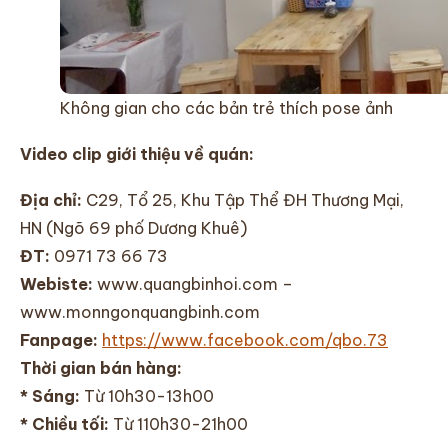
Không gian cho các bản trẻ thích pose ảnh
Video clip giới thiệu về quán:
Địa chỉ:
C29, Tổ 25, Khu Tập Thể ĐH Thương Mại,
HN (Ngõ 69 phố Dương Khuê)
ĐT:
0971 73 66 73
Webiste:
www.quangbinhoi.com –
www.monngonquangbinh.com
Fanpage:
https://www.facebook.com/qbo.73
Thời gian bán hàng:
* Sáng:
Từ 10h30-13h00
* Chiều tối:
Từ 110h30-21h00