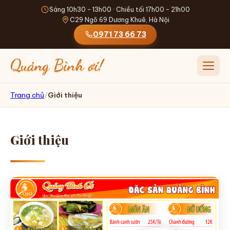
Sáng 10h30 - 13h00 · Chiều tối 17h00 - 21h00
C29 Ngõ 69 Dương Khuê, Hà Nội
0971 73 66 73
Quảng Bình ơi!
Mở me
Trang chủ
/
Giới thiệu
TRANG CHỦ
GIỚI THIỆU
Giới thiệu
THỰC ĐƠN
ĐỒ UỐNG
ĐẶT SHIP
TIN TỨC