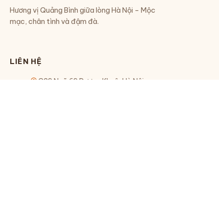
Hương vị Quảng Bình giữa lòng Hà Nội – Mộc
mạc, chân tình và đậm đà.
LIÊN HỆ
C29 Ngõ 69 Dương Khuê, Hà Nội
0971 73 66 73
Sáng: 10h30 - 13h00
Chiều tối: 17h00 - 21h00
FANPAGE