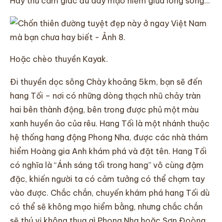
Hãy thử cảm giác đu dây mạo hiểm giữa lòng sông…
Hoặc chèo thuyền Kayak.
Đi thuyền dọc sông Chày khoảng 5km, bạn sẽ đến
hang Tối – nơi có những dòng thạch nhũ chảy tràn
hai bên thành động, bên trong được phủ một màu
xanh huyền ảo của rêu. Hang Tối là một nhánh thuộc
hệ thống hang động Phong Nha, được các nhà thám
hiểm Hoàng gia Anh khám phá và đặt tên. Hang Tối
có nghĩa là “Ánh sáng tối trong hang” vô cùng đậm
đặc, khiến người ta có cảm tưởng có thể chạm tay
vào được. Chắc chắn, chuyến khám phá hang Tối dù
có thể sẽ không mạo hiểm bằng, nhưng chắc chắn
sẽ thú vị không thua gì Phong Nha hoặc Sơn Đoòng