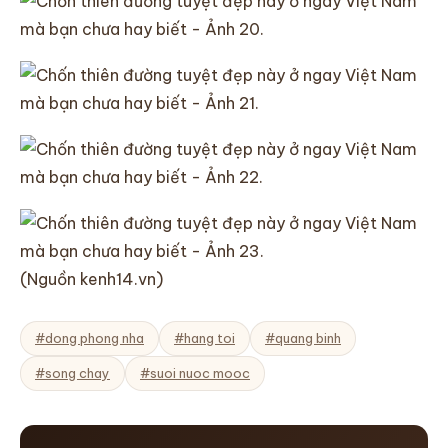
(Nguồn kenh14.vn)
#dong phong nha
#hang toi
#quang binh
#song chay
#suoi nuoc mooc