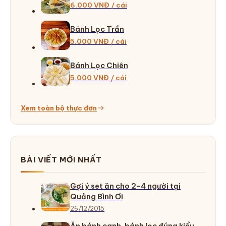
6.000 VNĐ / cái
Bánh Lọc Trần
5.000 VNĐ / cái
Bánh Lọc Chiên
5.000 VNĐ / cái
Xem toàn bộ thực đơn
BÀI VIẾT MỚI NHẤT
Gợi ý set ăn cho 2-4 người tại
Quảng Bình Ơi
26/12/2015
Ăn bánh canh, bánh lọc đúng kiểu…