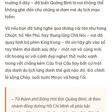
trường ở đây – đã biến Quảng Bình là nơi không thể
không ghé đến cho những ai đam mê du lịch mạo
hiểm.
Và nếu bạn đã từng nghe qua những cái tên như hang
Chuột, hồ Yên Phú, hay thung lũng Chà Nòi – nơi đã
quay hình bộ phim King Kong – thì xin hãy ghi vào sổ
tay thêm địa danh sau đây – một nơi vô cùng mới,
rất hoang sơ với cảnh đẹp nghẹt thở, nước xanh
trong vắt chẳng kém Cửu Trại Câu hay bất cứ một
địa danh du lịch lừng danh thế giới nào đó. Đó chính
là sông Chày, suối nước Moọc và hang Tối.
– Từ thành phố Ðồng Hới tỉnh Quảng Bình, đi theo
nhánh đông đường Hồ Chí Minh về phía bắc