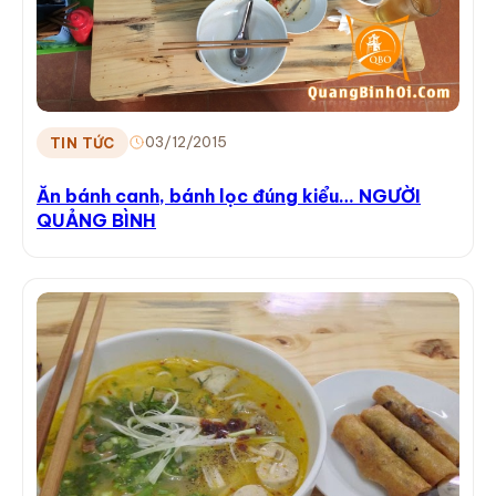
03/12/2015
TIN TỨC
Ăn bánh canh, bánh lọc đúng kiểu… NGƯỜI
QUẢNG BÌNH