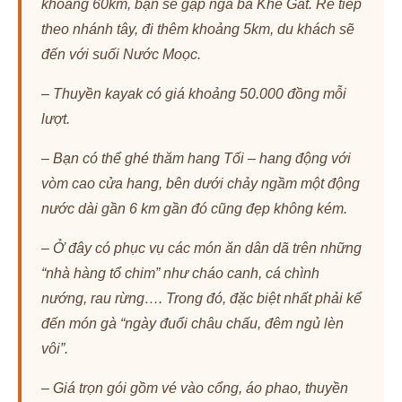
khoảng 60km, bạn sẽ gặp ngã ba Khe Gát. Rẽ tiếp
theo nhánh tây, đi thêm khoảng 5km, du khách sẽ
đến với suối Nước Moọc.
– Thuyền kayak có giá khoảng 50.000 đồng mỗi
lượt.
– Bạn có thể ghé thăm hang Tối – hang động với
vòm cao cửa hang, bên dưới chảy ngầm một động
nước dài gần 6 km gần đó cũng đẹp không kém.
– Ở đây có phục vụ các món ăn dân dã trên những
“nhà hàng tổ chim” như cháo canh, cá chình
nướng, rau rừng…. Trong đó, đặc biệt nhất phải kể
đến món gà “ngày đuổi châu chấu, đêm ngủ lèn
vôi”.
– Giá trọn gói gồm vé vào cổng, áo phao, thuyền