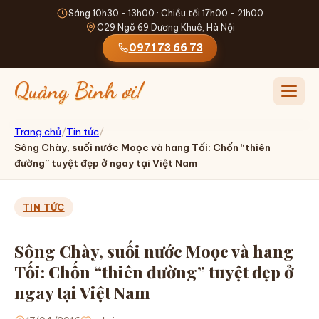
Sáng 10h30 - 13h00 · Chiều tối 17h00 - 21h00
C29 Ngõ 69 Dương Khuê, Hà Nội
0971 73 66 73
Quảng Bình ơi!
Mở me
Trang chủ
/
Tin tức
/
Sông Chày, suối nước Moọc và hang Tối: Chốn “thiên
TRANG CHỦ
đường” tuyệt đẹp ở ngay tại Việt Nam
GIỚI THIỆU
TIN TỨC
THỰC ĐƠN
Sông Chày, suối nước Moọc và hang
ĐỒ UỐNG
Tối: Chốn “thiên đường” tuyệt đẹp ở
ĐẶT SHIP
ngay tại Việt Nam
TIN TỨC