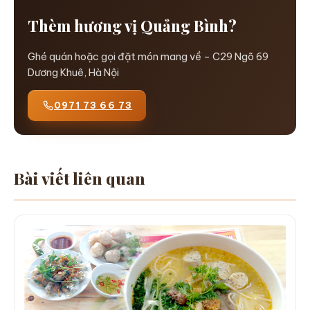
Thèm hương vị Quảng Bình?
Ghé quán hoặc gọi đặt món mang về – C29 Ngõ 69
Dương Khuê, Hà Nội
0971 73 66 73
Bài viết liên quan