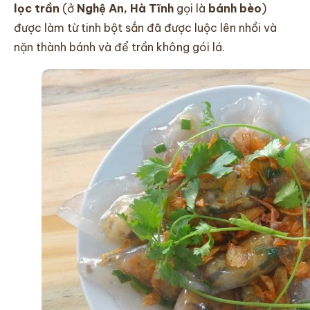
lọc trần
(ở
Nghệ An, Hà Tĩnh
gọi là
bánh bèo
)
được làm từ tinh bột sắn đã được luộc lên nhồi và
nặn thành bánh và để trần không gói lá.