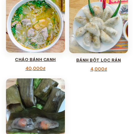
CHÁO BÁNH CANH
BÁNH BỘT LỌC RÁN
40,000
₫
4,000
₫