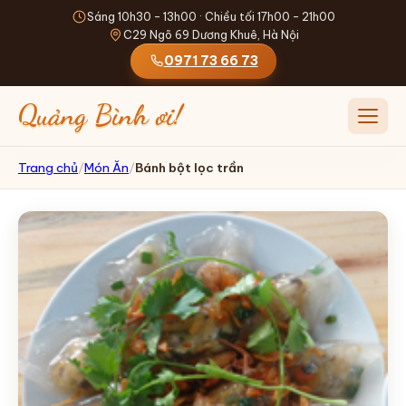
Sáng 10h30 - 13h00 · Chiều tối 17h00 - 21h00
C29 Ngõ 69 Dương Khuê, Hà Nội
0971 73 66 73
Quảng Bình ơi!
Mở me
Trang chủ
/
Món Ăn
/
Bánh bột lọc trần
TRANG CHỦ
GIỚI THIỆU
THỰC ĐƠN
ĐỒ UỐNG
ĐẶT SHIP
TIN TỨC